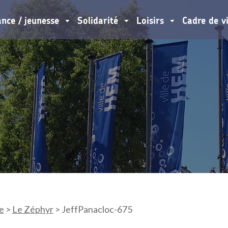
ance / jeunesse
Solidarité
Loisirs
Cadre de v
e
>
Le Zéphyr
>
JeffPanacloc-675