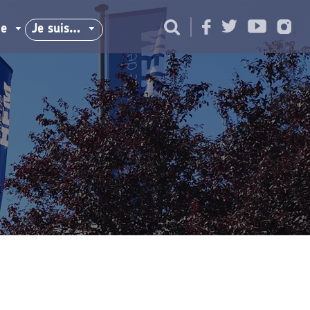
ie
Je suis…