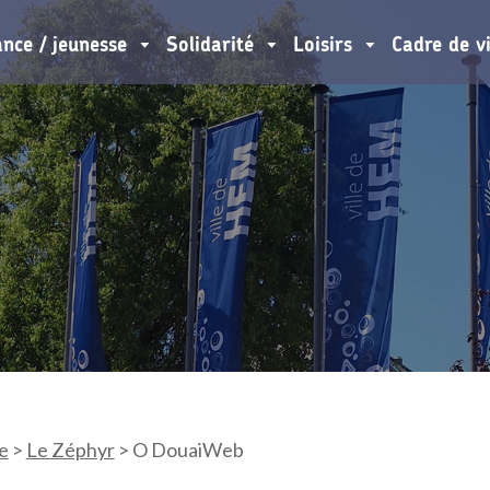
ance / jeunesse
Solidarité
Loisirs
Cadre de v
e
>
Le Zéphyr
>
O DouaiWeb