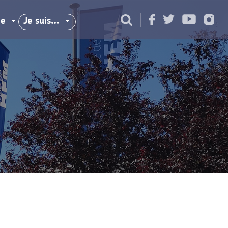
ie
Je suis…