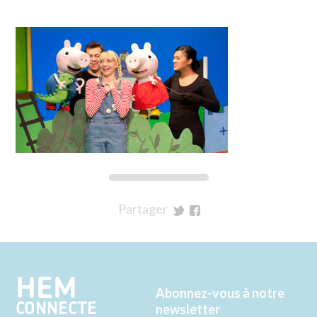
Partager
sur
sur
Twitter
Facebook
HEM
Abonnez-vous à notre
CONNECTE
newsletter