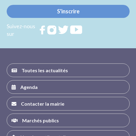
S'inscrire
Suivez-nous
Rejoignez
Rejoignez
Rejoignez
Rejoignez
sur
nous sur
nous sur
nous sur
nous sur
FACEBOOK
INSTAGRAM
TWITTER
YOUTUBE
Toutes les actualités
Agenda
Contacter la mairie
Marchés publics