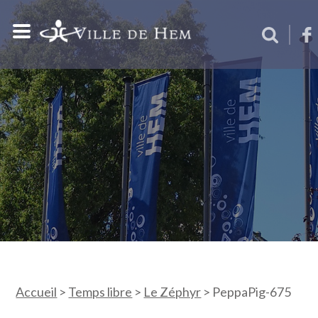
Accueil
>
Temps libre
>
Le Zéphyr
>
PeppaPig-675