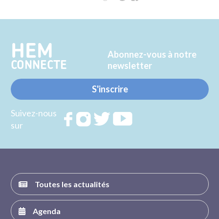
sur
sur
Twitter
Facebook
HEM
Abonnez-vous à notre
CONNECTE
newsletter
S'inscrire
Suivez-nous
Rejoignez
Rejoignez
Rejoignez
Rejoignez
sur
nous sur
nous sur
nous sur
nous sur
FACEBOOK
INSTAGRAM
TWITTER
YOUTUBE
Toutes les actualités
Agenda