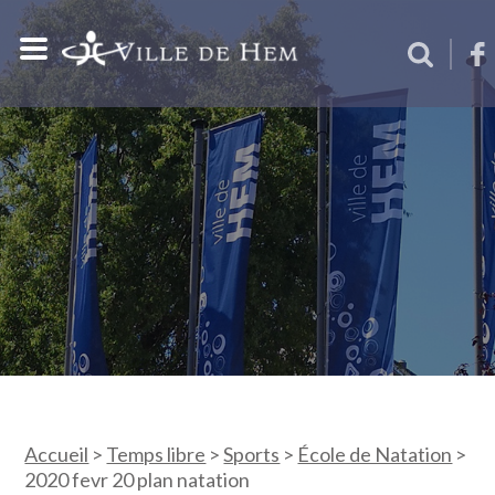
Accueil
>
Temps libre
>
Sports
>
École de Natation
>
2020 fevr 20 plan natation