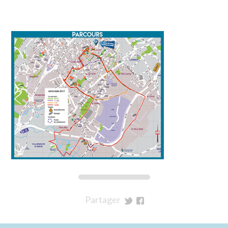
Partager
sur
sur
Twitter
Facebook