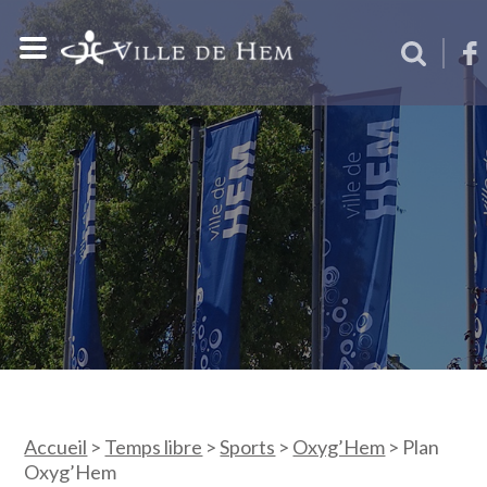
Accueil
>
Temps libre
>
Sports
>
Oxyg’Hem
>
Plan
Oxyg’Hem