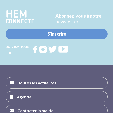
HEM
Abonnez-vous à notre
CONNECTE
newsletter
S'inscrire
Suivez-nous
Rejoignez
Rejoignez
Rejoignez
Rejoignez
sur
nous sur
nous sur
nous sur
nous sur
FACEBOOK
INSTAGRAM
TWITTER
YOUTUBE
Toutes les actualités
Agenda
Contacter la mairie