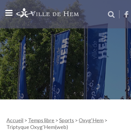
Accueil
>
Temps libre
>
Sports
>
Oxyg’Hem
>
Triptyque Oxyg’Hem(web)