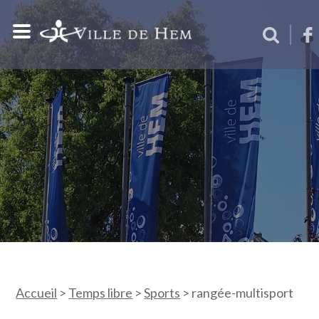
Accueil
>
Temps libre
>
Sports
>
rangée-multisport