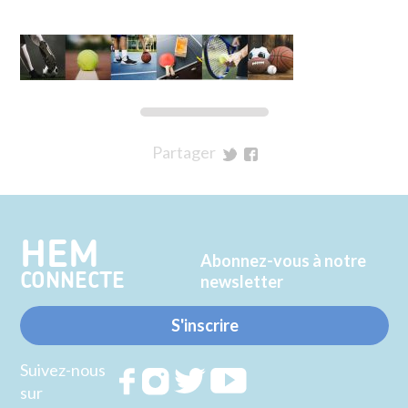
Partager
sur
sur
Twitter
Facebook
HEM
Abonnez-vous à notre
CONNECTE
newsletter
S'inscrire
Suivez-nous
Rejoignez
Rejoignez
Rejoignez
Rejoignez
sur
nous sur
nous sur
nous sur
nous sur