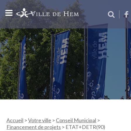
Accueil
>
Votre ville
>
Conseil Municipal
>
Financement de projets
>
ETAT+DETR(90)