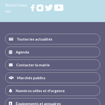
Suivez-nous
Rejoignez
Rejoignez
Rejoignez
Rejoignez
sur
nous sur
nous sur
nous sur
nous sur
FACEBOOK
INSTAGRAM
TWITTER
YOUTUBE
Toutes les actualités
Agenda
Contacter la mairie
Marchés publics
Numéros utiles et d'urgence
Équipements et annuaires