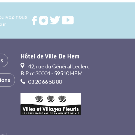
Suivez-nous
Rejoignez
Rejoignez
Rejoignez
Rejoignez
sur
nous sur
nous sur
nous sur
nous sur
FACEBOOK
INSTAGRAM
TWITTER
YOUTUBE
Hôtel de Ville De Hem
cs
42, rue du Général Leclerc
B.P. n°30001 - 59510 HEM
tions
03 20 66 58 00
tact