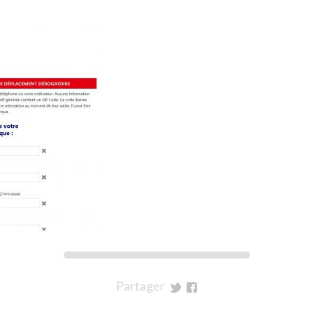
Partager
sur
sur