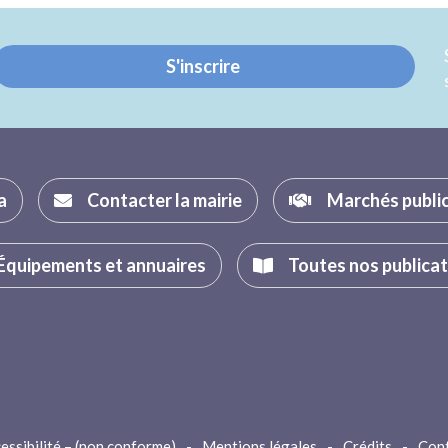
Twitter
Facebook
S'inscrire
a
Contacter la mairie
Marchés publi
Équipements et annuaires
Toutes nos publica
essibilité – (non conforme)
-
Mentions légales
-
Crédits
-
Con