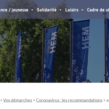
ance / jeunesse
Solidarité
Loisirs
Cadre de v
>
Vos démarches
>
Coronavirus : les recommandations
>
a