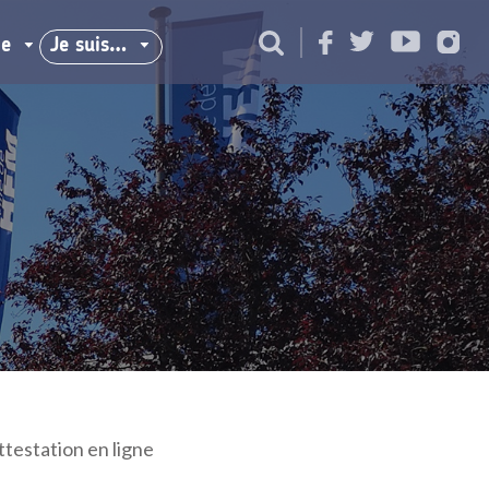
ie
Je suis…
ttestation en ligne