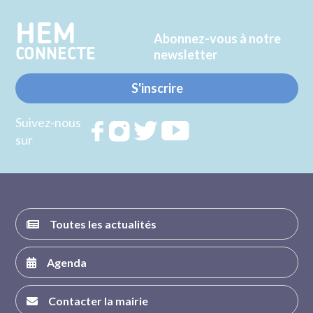
HEM
Abonnez-vous à notre
CONNECTE
newsletter
S'inscrire
Suivez-nous
Rejoignez
Rejoignez
Rejoignez
Rejoignez
sur
nous sur
nous sur
nous sur
nous sur
FACEBOOK
INSTAGRAM
TWITTER
YOUTUBE
Toutes les actualités
Agenda
Contacter la mairie