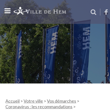
Accueil
>
Votre ville
>
Vos démarches
>
Coronavirus : les recommandations
>