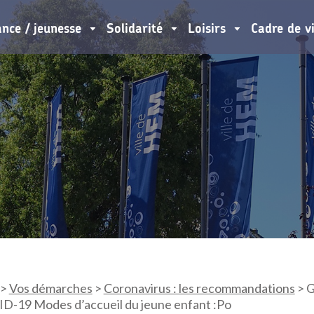
ance / jeunesse
Solidarité
Loisirs
Cadre de v
>
Vos démarches
>
Coronavirus : les recommandations
>
G
19 Modes d’accueil du jeune enfant :Po