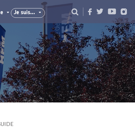
ie
Je suis…
UIDE