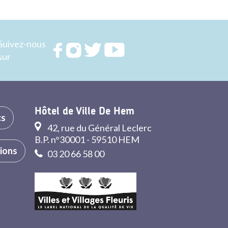
Suivez-nous
Rejoignez
Rejoignez
Rejoignez
Rejoignez
sur
nous sur
nous sur
nous sur
nous sur
FACEBOOK
INSTAGRAM
TWITTER
YOUTUBE
Hôtel de Ville De Hem
cs
42, rue du Général Leclerc
B.P. n°30001 - 59510 HEM
tions
03 20 66 58 00