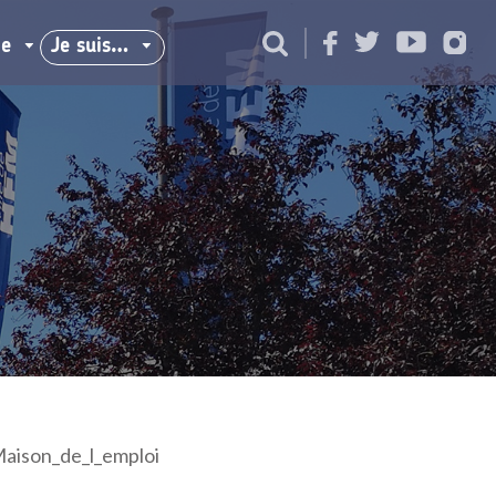
ie
Je suis…
aison_de_l_emploi