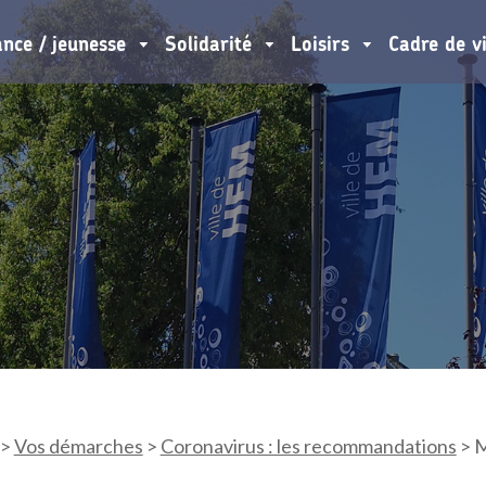
ance / jeunesse
Solidarité
Loisirs
Cadre de v
>
Vos démarches
>
Coronavirus : les recommandations
>
M