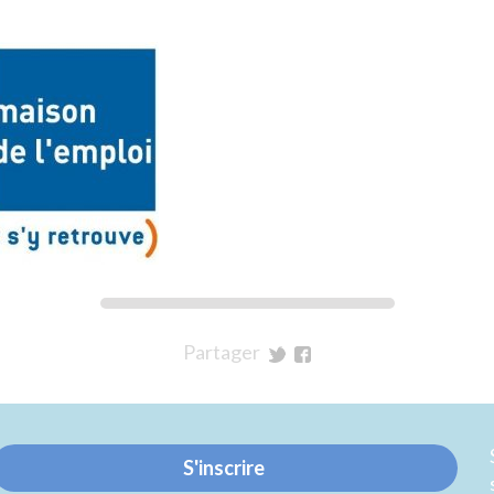
Partager
sur
sur
Twitter
Facebook
S'inscrire