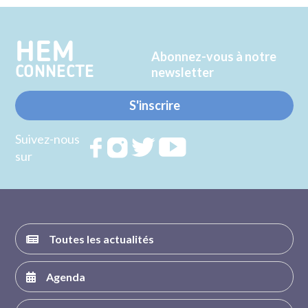
Twitter
Facebook
HEM
Abonnez-vous à notre
CONNECTE
newsletter
S'inscrire
Suivez-nous
Rejoignez
Rejoignez
Rejoignez
Rejoignez
sur
nous sur
nous sur
nous sur
nous sur
FACEBOOK
INSTAGRAM
TWITTER
YOUTUBE
Toutes les actualités
Agenda