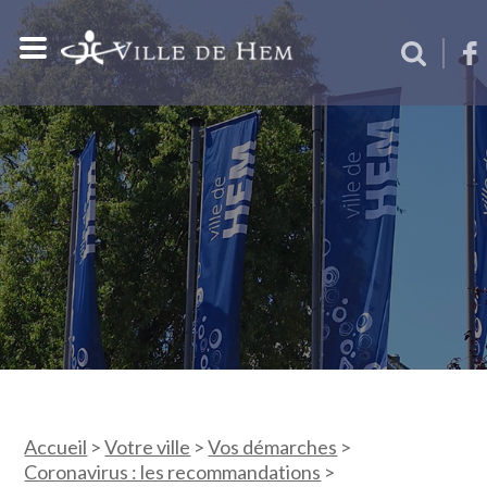
Accueil
>
Votre ville
>
Vos démarches
>
Coronavirus : les recommandations
>