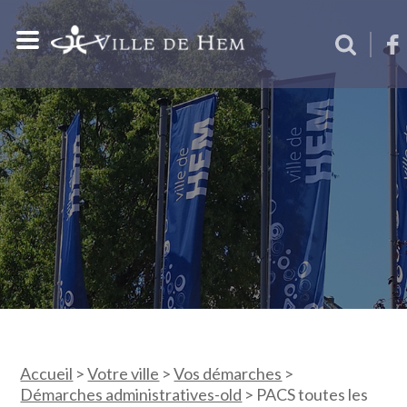
Accueil
>
Votre ville
>
Vos démarches
>
Démarches administratives-old
>
PACS toutes les