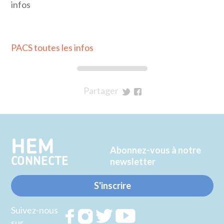
infos
PACS toutes les infos
Partager
sur
sur
Twitter
Facebook
HEM
Abonnez-vous à notre
CONNECTE
newsletter
S'inscrire
Suivez-nous
Rejoignez
Rejoignez
Rejoignez
Rejoignez
sur