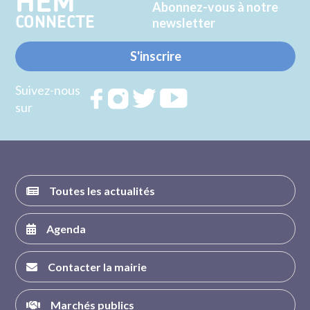
HEM
Abonnez-vous à notre
CONNECTE
newsletter
S'inscrire
Suivez-nous
Rejoignez
Rejoignez
Rejoignez
Rejoignez
sur
nous sur
nous sur
nous sur
nous sur
FACEBOOK
INSTAGRAM
TWITTER
YOUTUBE
Toutes les actualités
Agenda
Contacter la mairie
Marchés publics