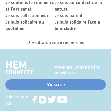
Je soutiens le commerce
Je suis au contact de la
et l'artisanat
nature
Je suis collectionneur
Je suis parent
Je suis solidaire au
Je suis solidaire face à
quotidien
la maladie
0 résultats à votre recherche.
HEM
Abonnez-vous à notre
CONNECTE
newsletter
S'inscrire
Suivez-nous
Rejoignez
Rejoignez
Rejoignez
Rejoignez
sur
nous sur
nous sur
nous sur
nous sur