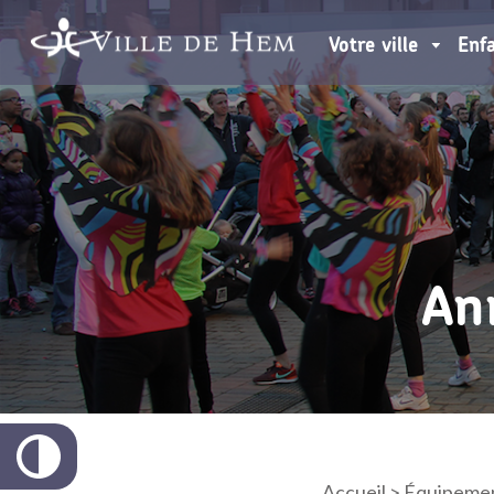
Votre ville
Enf
An
Accueil
>
Équipemen