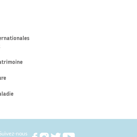
ternationales
t
patrimoine
ure
aladie
Suivez-nous
Rejoignez
Rejoignez
Rejoignez
Rejoignez