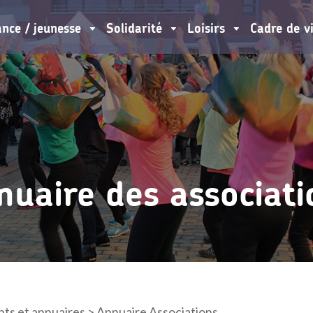
ance / jeunesse
Solidarité
Loisirs
Cadre de v
nuaire des associati
ts et annuaires
>
Annuaire Associations