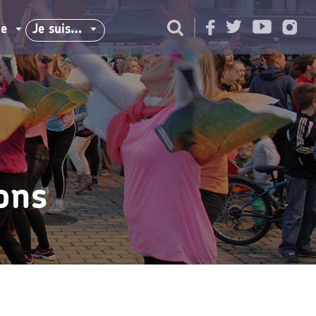
ie
Je suis…
ons