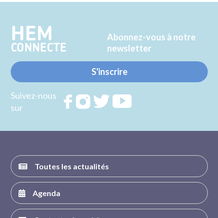
HEM
Abonnez-vous à notre
CONNECTE
newsletter
S'inscrire
Suivez-nous
Rejoignez
Rejoignez
Rejoignez
Rejoignez
sur
nous sur
nous sur
nous sur
nous sur
FACEBOOK
INSTAGRAM
TWITTER
YOUTUBE
Toutes les actualités
Agenda