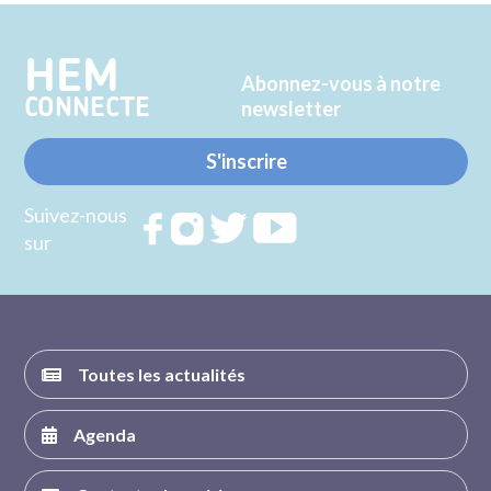
HEM
Abonnez-vous à notre
CONNECTE
newsletter
S'inscrire
Suivez-nous
Rejoignez
Rejoignez
Rejoignez
Rejoignez
sur
nous sur
nous sur
nous sur
nous sur
FACEBOOK
INSTAGRAM
TWITTER
YOUTUBE
Toutes les actualités
Agenda