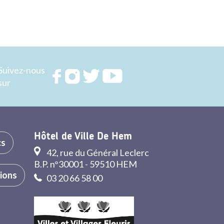
Suivez-nous
Rejoignez
Rejoignez
Rejoignez
Rejoignez
sur
nous sur
nous sur
nous sur
nous sur
FACEBOOK
INSTAGRAM
TWITTER
YOUTUBE
Hôtel de Ville De Hem
cs
42, rue du Général Leclerc
B.P. n°30001 - 59510 HEM
tions
03 20 66 58 00