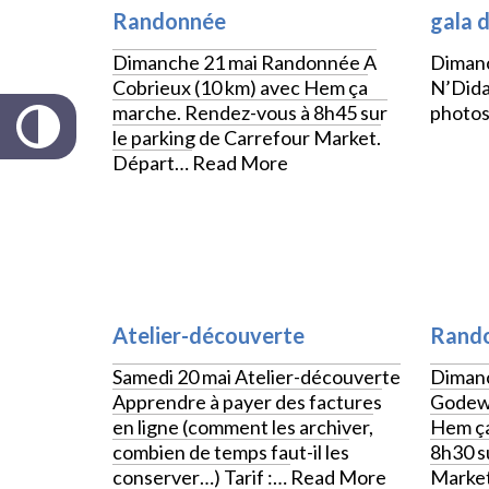
Randonnée
gala 
Dimanche 21 mai Randonnée A
Dimanc
Cobrieux (10 km) avec Hem ça
N’Dida
marche. Rendez-vous à 8h45 sur
photos
le parking de Carrefour Market.
Départ…
Read More
CULTURE
SPORT
Atelier-découverte
Rand
Samedi 20 mai Atelier-découverte
Dimanc
Apprendre à payer des factures
Godewa
en ligne (comment les archiver,
Hem ça
combien de temps faut-il les
8h30 s
conserver…) Tarif :…
Read More
Market