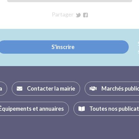
Partager
sur
sur
Twitter
Facebook
S'inscrire
a
Contacter la mairie
Marchés publi
Équipements et annuaires
Toutes nos publica