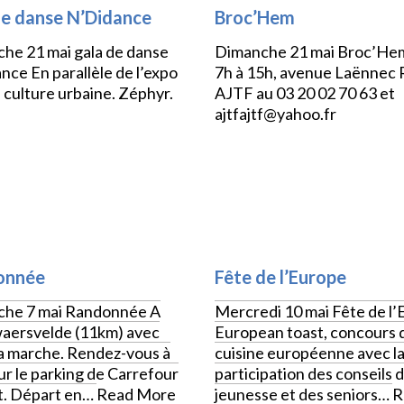
de danse N’Didance
Broc’Hem
he 21 mai gala de danse
Dimanche 21 mai Broc’He
nce En parallèle de l’expo
7h à 15h, avenue Laënnec R
 culture urbaine. Zéphyr.
AJTF au 03 20 02 70 63 et
ajtfajtf@yahoo.fr
S
VIE LOCALE
onnée
Fête de l’Europe
he 7 mai Randonnée A
Mercredi 10 mai Fête de l
ersvelde (11km) avec
European toast, concours 
 marche. Rendez-vous à
cuisine européenne avec l
ur le parking de Carrefour
participation des conseils d
. Départ en…
Read More
jeunesse et des seniors…
R