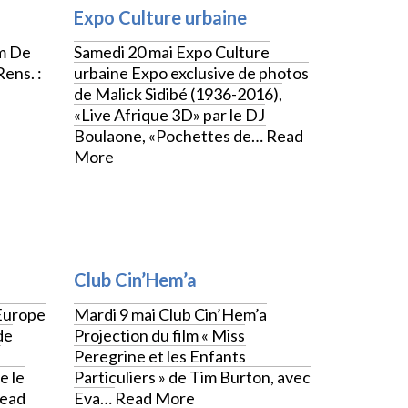
Expo Culture urbaine
m De
Samedi 20 mai Expo Culture
ens. :
urbaine Expo exclusive de photos
de Malick Sidibé (1936-2016),
«Live Afrique 3D» par le DJ
Boulaone, «Pochettes de…
Read
More
CULTURE
Club Cin’Hem’a
’Europe
Mardi 9 mai Club Cin’Hem’a
de
Projection du film « Miss
a
Peregrine et les Enfants
e le
Particuliers » de Tim Burton, avec
ead
Eva…
Read More