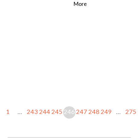
More
1
…
243
244
245
246
247
248
249
…
275