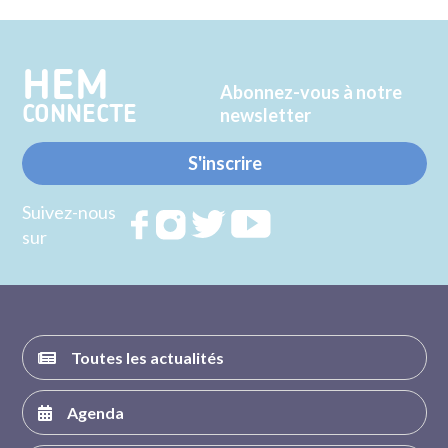
sur
sur
Twitter
Facebook
HEM
Abonnez-vous à notre
CONNECTE
newsletter
S'inscrire
Suivez-nous
Rejoignez
Rejoignez
Rejoignez
Rejoignez
sur
nous sur
nous sur
nous sur
nous sur
FACEBOOK
INSTAGRAM
TWITTER
YOUTUBE
Toutes les actualités
Agenda