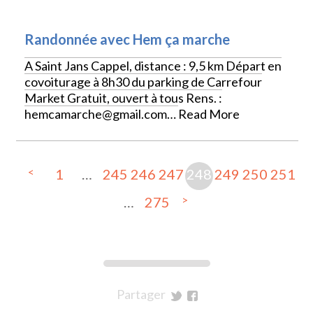
SPORTS
Randonnée avec Hem ça marche
A Saint Jans Cappel, distance : 9,5 km Départ en
covoiturage à 8h30 du parking de Carrefour
Market Gratuit, ouvert à tous Rens. :
hemcamarche@gmail.com…
Read More
<
1
…
245
246
247
248
249
250
251
>
…
275
Partager