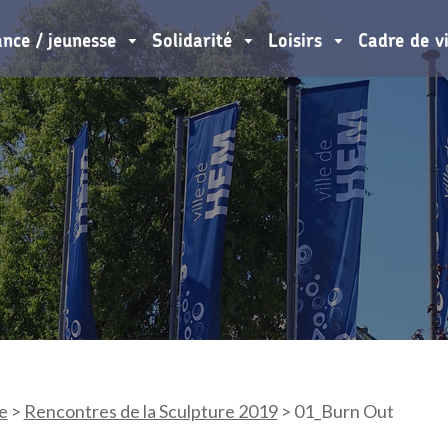
ance / jeunesse
Solidarité
Loisirs
Cadre de v
e
>
Rencontres de la Sculpture 2019
>
01_Burn Out