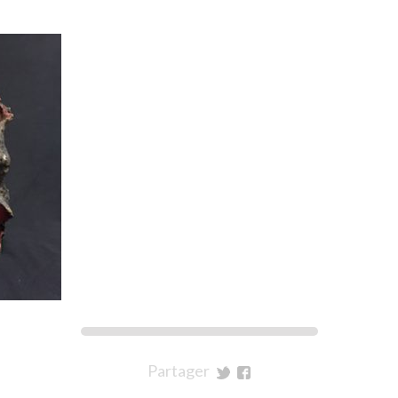
Partager
sur
sur