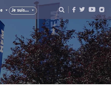
ie
Je suis…