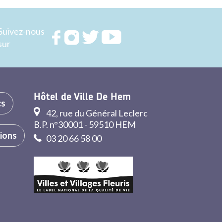
Suivez-nous
Rejoignez
Rejoignez
Rejoignez
Rejoignez
sur
nous sur
nous sur
nous sur
nous sur
FACEBOOK
INSTAGRAM
TWITTER
YOUTUBE
Hôtel de Ville De Hem
cs
42, rue du Général Leclerc
B.P. n°30001 - 59510 HEM
tions
03 20 66 58 00