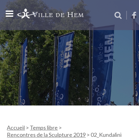
Accueil
>
Temps libre
>
Rencontres de la Sculpture 2019
>
02_Kundalini