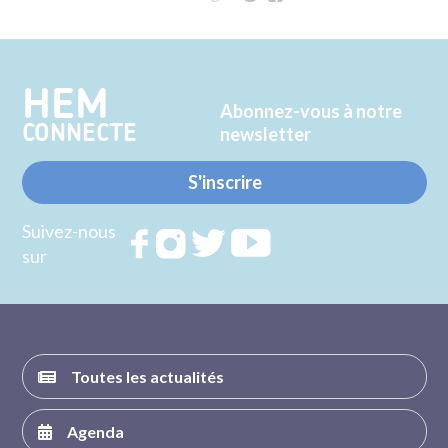
sur
sur
Twitter
Facebook
HEM
Abonnez-vous à notre
CONNECTE
newsletter
S'inscrire
Suivez-nous
Rejoignez
Rejoignez
Rejoignez
Rejoignez
sur
nous sur
nous sur
nous sur
nous sur
FACEBOOK
INSTAGRAM
TWITTER
YOUTUBE
Toutes les actualités
Agenda