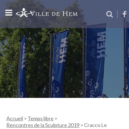
Accueil
>
Temps libre
>
Rencontres de la Sculpture 2019
>
Cracco Le