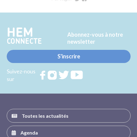
sur
sur
Twitter
Facebook
HEM
Abonnez-vous à notre
CONNECTE
newsletter
S'inscrire
Suivez-nous
Rejoignez
Rejoignez
Rejoignez
Rejoignez
sur
nous sur
nous sur
nous sur
nous sur
FACEBOOK
INSTAGRAM
TWITTER
YOUTUBE
Toutes les actualités
Agenda