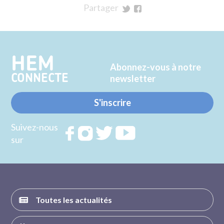
Partager
sur
sur
Twitter
Facebook
HEM
Abonnez-vous à notre
CONNECTE
newsletter
S'inscrire
Suivez-nous
Rejoignez
Rejoignez
Rejoignez
Rejoignez
sur
nous sur
nous sur
nous sur
nous sur
FACEBOOK
INSTAGRAM
TWITTER
YOUTUBE
Toutes les actualités