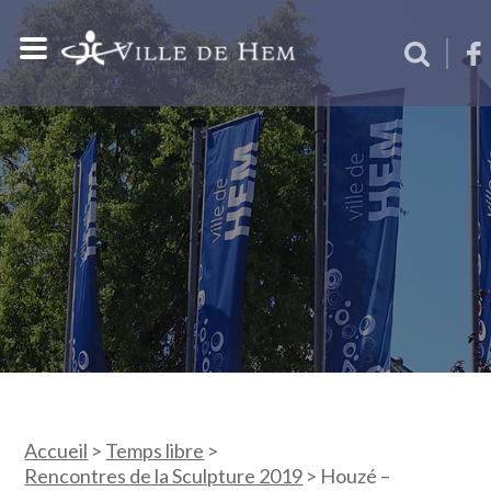
Accueil
>
Temps libre
>
Rencontres de la Sculpture 2019
>
Houzé –