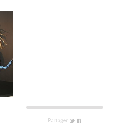
Partager
sur
sur