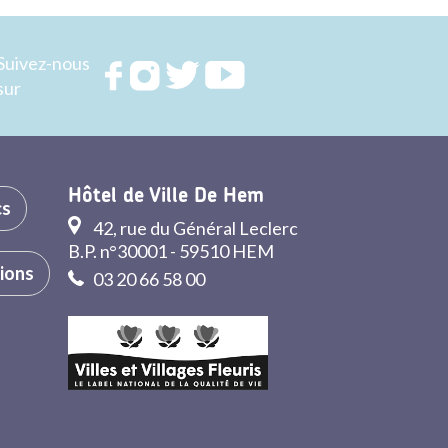
Suivez-nous
Rejoignez
Rejoignez
Rejoignez
Rejoignez
sur
nous sur
nous sur
nous sur
nous sur
FACEBOOK
INSTAGRAM
TWITTER
YOUTUBE
Hôtel de Ville De Hem
cs
42, rue du Général Leclerc
B.P. n°30001 - 59510 HEM
tions
03 20 66 58 00