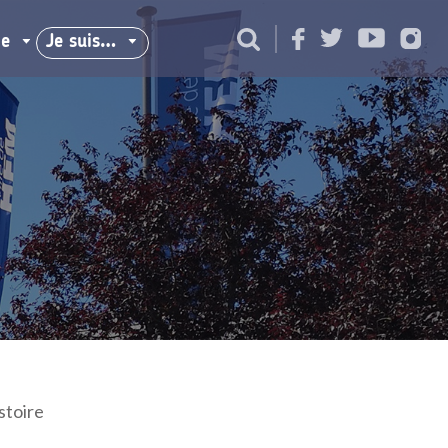
ie
Je suis…
stoire