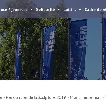
ance / jeunesse
Solidarité
Loisirs
Cadre de v
e
>
Rencontres de la Sculpture 2019
>
Moi la Terre mon Hi