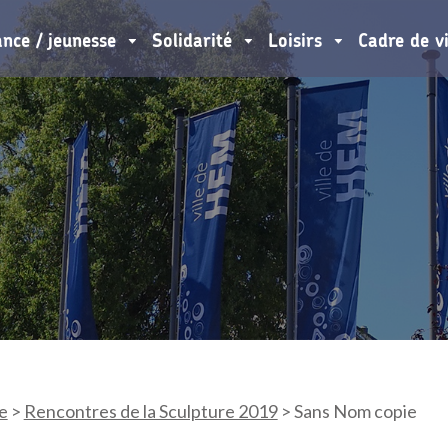
ance / jeunesse
Solidarité
Loisirs
Cadre de v
e
>
Rencontres de la Sculpture 2019
>
Sans Nom copie