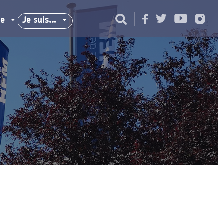
ie
Je suis…