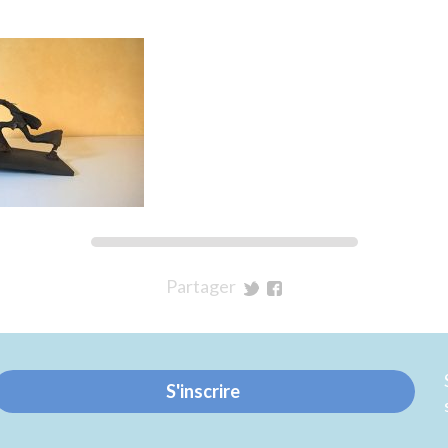
Partager
sur
sur
Twitter
Facebook
S'inscrire