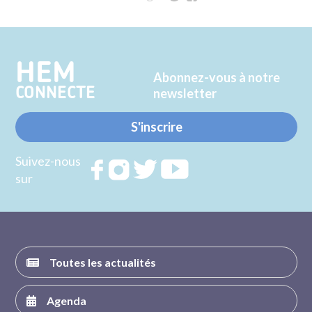
sur
sur
Twitter
Facebook
HEM
Abonnez-vous à notre
CONNECTE
newsletter
S'inscrire
Suivez-nous
Rejoignez
Rejoignez
Rejoignez
Rejoignez
sur
nous sur
nous sur
nous sur
nous sur
FACEBOOK
INSTAGRAM
TWITTER
YOUTUBE
Toutes les actualités
Agenda