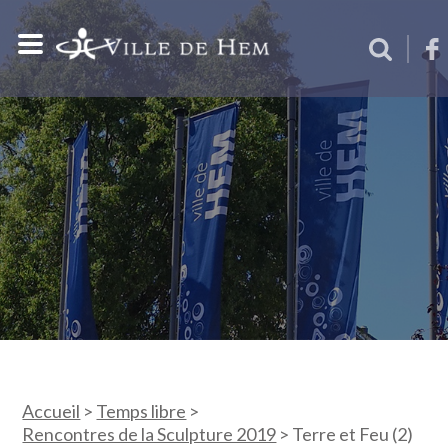
Accueil
>
Temps libre
>
Rencontres de la Sculpture 2019
>
Terre et Feu (2)