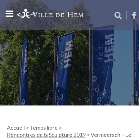
Accueil
>
Temps libre
>
Rencontres de la Sculpture 2019
>
Vermeersch – Le