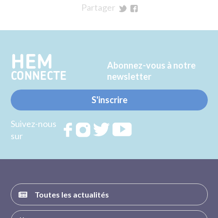
Partager
sur
sur
Twitter
Facebook
HEM
Abonnez-vous à notre
CONNECTE
newsletter
S'inscrire
Suivez-nous
Rejoignez
Rejoignez
Rejoignez
Rejoignez
sur
nous sur
nous sur
nous sur
nous sur
FACEBOOK
INSTAGRAM
TWITTER
YOUTUBE
Toutes les actualités