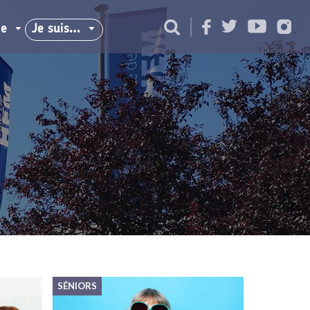
ie
Je suis…
SÉNIORS