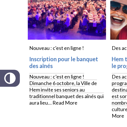
Nouveau : c'est en ligne !
Des act
Inscription pour le banquet
Hem t
des aînés
le pr
Nouveau : c’est en ligne !
Des act
Dimanche 6 octobre, la Ville de
progra
Hem invite ses seniors au
destin
traditionnel banquet des aînés qui
est so
aura lieu…
Read More
nombre
culture
More