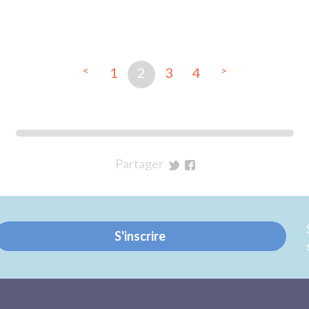
<
>
1
2
3
4
Partager
sur
sur
Twitter
Facebook
S'inscrire