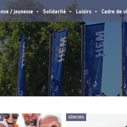
ance / jeunesse
Solidarité
Loisirs
Cadre de v
S
SÉNIORS