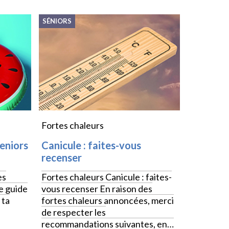
SÉNIORS
Fortes chaleurs
seniors
Canicule : faites-vous
recenser
es
Fortes chaleurs Canicule : faites-
Le guide
vous recenser En raison des
 ta
fortes chaleurs annoncées, merci
de respecter les
recommandations suivantes, en…