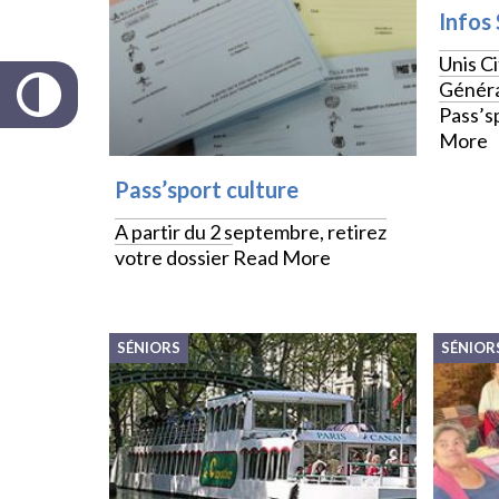
Infos
Unis C
Généra
Pass’s
More
Pass’sport culture
A partir du 2 septembre, retirez
votre dossier
Read More
SÉNIORS
SÉNIOR