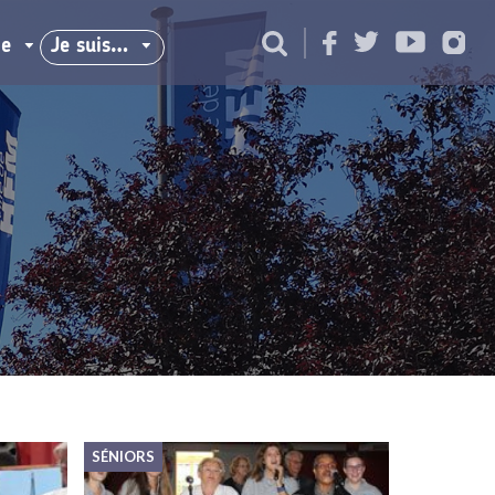
ie
Je suis…
SÉNIORS