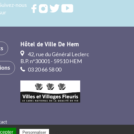
Suivez-nous
Rejoignez
Rejoignez
Rejoignez
Rejoignez
sur
nous sur
nous sur
nous sur
nous sur
FACEBOOK
INSTAGRAM
TWITTER
YOUTUBE
Hôtel de Ville De Hem
cs
42, rue du Général Leclerc
B.P. n°30001 - 59510 HEM
tions
03 20 66 58 00
tact
ccepter
Politique de confidentialité
Personnaliser