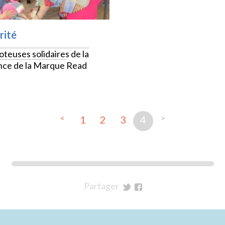
rité
coteuses solidaires de la
nce de la Marque
Read
<
>
1
2
3
4
Partager
sur
sur
Twitter
Facebook