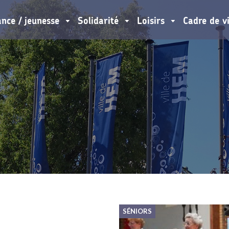
ance / jeunesse
Solidarité
Loisirs
Cadre de v
S
SÉNIORS