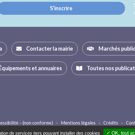
S'inscrire
a
Contacter la mairie
Marchés publi
Équipements et annuaires
Toutes nos publica
essibilité – (non conforme)
-
Mentions légales
-
Crédits
-
Con
ation de services tiers pouvant installer des cookies
✓ OK, tout a