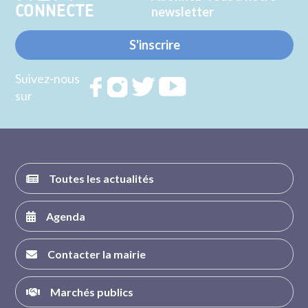
CONNECTE
newsletter
S'inscrire
Suivez-nous
Rejoignez
Rejoignez
Rejoignez
Rejoignez
sur
nous sur
nous sur
nous sur
nous sur
FACEBOOK
INSTAGRAM
TWITTER
YOUTUBE
Toutes les actualités
Agenda
Contacter la mairie
Marchés publics