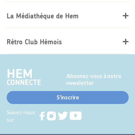
La Médiathèque de Hem
Rétro Club Hémois
HEM
Abonnez-vous à notre
CONNECTE
newsletter
S'inscrire
Suivez-nous
Rejoignez
Rejoignez
Rejoignez
Rejoignez
sur
nous sur
nous sur
nous sur
nous sur
FACEBOOK
INSTAGRAM
TWITTER
YOUTUBE