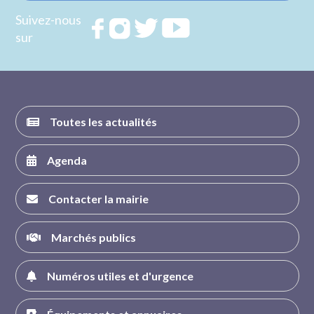
Suivez-nous
Rejoignez
Rejoignez
Rejoignez
Rejoignez
sur
nous sur
nous sur
nous sur
nous sur
FACEBOOK
INSTAGRAM
TWITTER
YOUTUBE
Toutes les actualités
Agenda
Contacter la mairie
Marchés publics
Numéros utiles et d'urgence