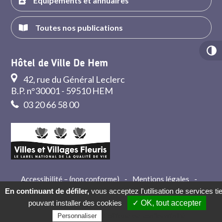
Équipements et annuaires
Toutes nos publications
Hôtel de Ville De Hem
42, rue du Général Leclerc
B.P. n°30001 - 59510 HEM
03 20 66 58 00
Accessibilité – (non conforme)
-
Mentions légales
-
Crédits
-
Contact
En continuant de défiler,
vous acceptez l'utilisation de services ti
pouvant installer des cookies
✓ OK, tout accepter
Politique de confidentialité
Personnaliser