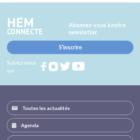
HEM
Abonnez-vous à notre
CONNECTE
newsletter
S'inscrire
Suivez-nous
Rejoignez
Rejoignez
Rejoignez
Rejoignez
sur
nous sur
nous sur
nous sur
nous sur
FACEBOOK
INSTAGRAM
TWITTER
YOUTUBE
Toutes les actualités
Agenda