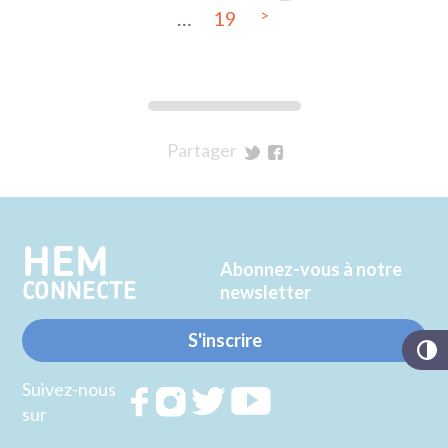
>
…
19
Partager
sur
sur
Twitter
Facebook
HEM
Abonnez-vous à notre
CONNECTE
newsletter
S'inscrire
Suivez-nous
Rejoignez
Rejoignez
Rejoignez
Rejoignez
sur
nous sur
nous sur
nous sur
nous sur