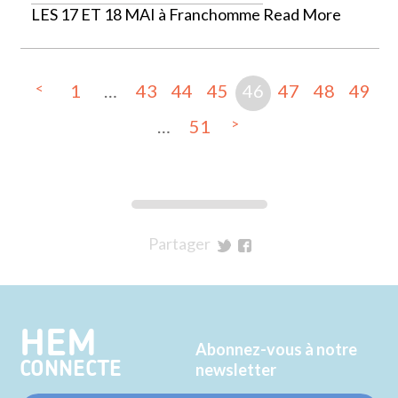
LES 17 ET 18 MAI à Franchomme
Read More
<
1
…
43
44
45
46
47
48
49
>
…
51
Partager
sur
sur
Twitter
Facebook
HEM
Abonnez-vous à notre
CONNECTE
newsletter