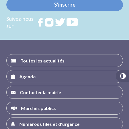
S'inscrire
Suivez-nous
Rejoignez
Rejoignez
Rejoignez
Rejoignez
sur
nous sur
nous sur
nous sur
nous sur
FACEBOOK
INSTAGRAM
TWITTER
YOUTUBE
Toutes les actualités
Agenda
Contacter la mairie
Marchés publics
Numéros utiles et d'urgence